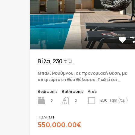
Βίλα, 230 τ.μ.
Μπαλί Ρεθύμνου, σε προνομιακή θέση, με
απεριόριστη θέα θάλασσα. Πωλείται…
Bedrooms
Bathrooms
Area
3
230
sqm (τ.μ.)
2
ΠΩΛΗΣΗ
550,000.00€