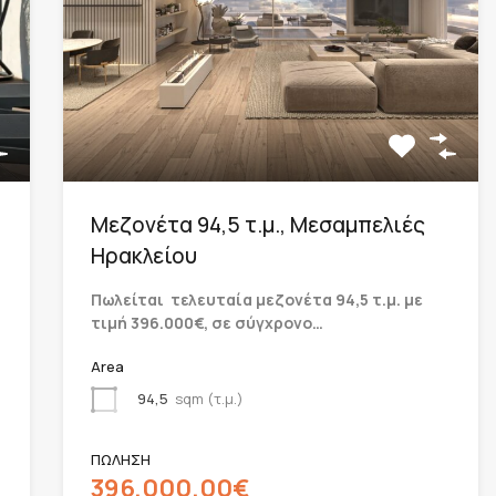
Μεζονέτα 94,5 τ.μ., Μεσαμπελιές
Ηρακλείου
Πωλείται τελευταία μεζονέτα 94,5 τ.μ. με
τιμή 396.000€, σε σύγχρονο…
Area
94,5
sqm (τ.μ.)
ΠΩΛΗΣΗ
396,000.00€