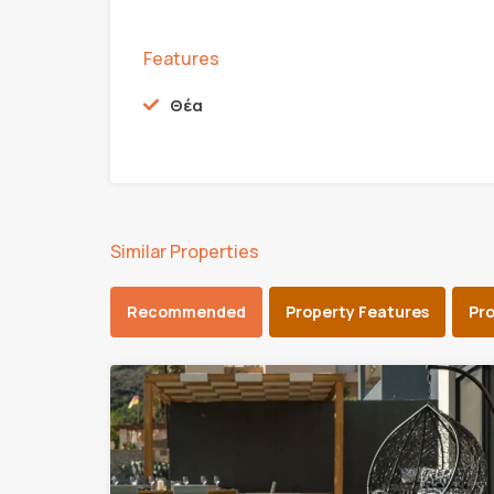
Features
Θέα
Similar Properties
Recommended
Property Features
Pr