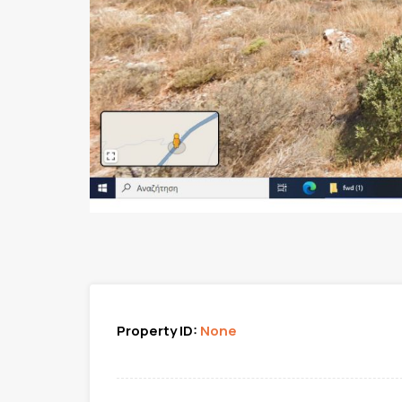
Property ID:
None