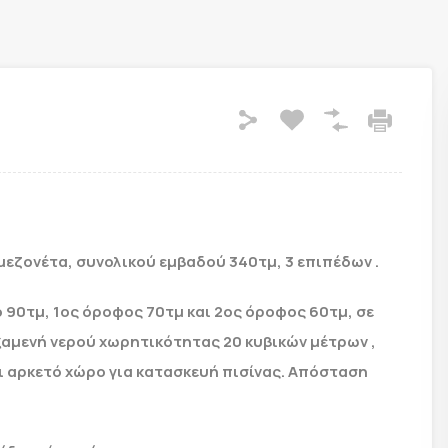
μεζονέτα, συνολικού εμβαδού 340τμ, 3 επιπέδων .
ιο 90τμ, 1ος όροφος 70τμ και 2ος όροφος 60τμ, σε
ξαμενή νερού χωρητικότητας 20 κυβικών μέτρων ,
ι αρκετό χώρο για κατασκευή πισίνας. Απόσταση