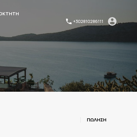
ΙΟΚΤΗΤΗ
+302810286111
ΠΩΛΗΣΗ