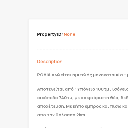
Property ID:
None
Description
ΡΟΔΙΑ πωλείται ημιτελής μονοκατοικία – 
Αποτελείται από : Yπόγειο 100τμ , ισόγε
οικόπεδο 740τμ, με απεριόριστη θέα, δε
αποχέτευση. Με κήπο εμπρος και πίσω κα
απο την θάλασσα 2km.